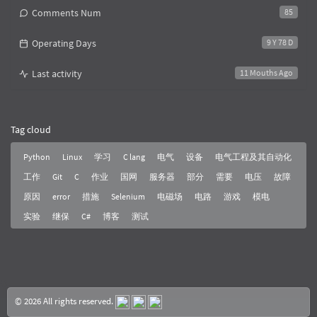
Comments Num
85
Operating Days
9 Y 78 D
Last activity
11 Mouths Ago
Tag cloud
Python
Linux
学习
C lang
电气
设备
电气工程及其自动化
工作
Git
C
作业
国网
服务器
部分
需要
电压
故障
原因
error
措施
Selenium
电磁场
电路
游戏
模电
实验
继保
C#
博客
测试
© 2026 All rights reserved.