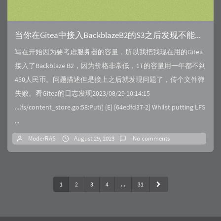
当你在Gitea中接入BackblazeB2的S3之后发现不能用的解决方案
写在开始因为要考虑服务器的容量，所以我把我现在用的Gitea
接入了Backblaze B2，因为价格非常低，1T的容量用一年都不到
450人民币。问题描述但是接上之后就发现问题了，传个文件弹
失败。看Gitea的日志发现2023/08/29 10:14:15
...lfs/content_store.go:58:Put() [E] [64edfd37-2] Whilst putting LFS
...
ModerRAS
August 29, 2023
No comments
1
2
3
4
...
31