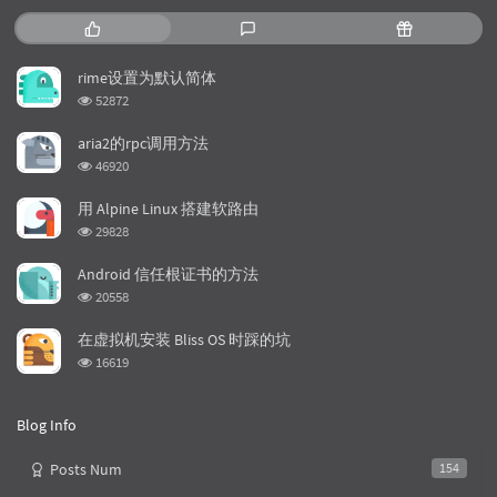
P
L
R
o
a
a
p
t
n
rime设置为默认简体
u
e
d
浏
52872
l
s
o
览
a
t
m
次
aria2的rpc调用方法
数:
r
c
a
浏
46920
a
o
r
览
次
r
m
t
用 Alpine Linux 搭建软路由
数:
t
m
i
浏
29828
i
e
c
览
次
c
n
l
Android 信任根证书的方法
数:
l
t
e
浏
20558
览
e
s
s
次
s
在虚拟机安装 Bliss OS 时踩的坑
数:
浏
16619
览
次
数:
Blog Info
Posts Num
154