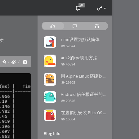
新
P
L
R
o
a
a
p
t
n
rime设置为默认简体
ries：
类
u
e
d
浏
52844
l
s
o
览
a
次
t
m
aria2的rpc调用方法
：
数:
r
c
a
浏
46894
a
o
r
览
次
r
m
t
用 Alpine Linux 搭建软路由
数:
t
m
i
浏
29805
i
览
e
c
次
c
n
l
Android 信任根证书的方法
数:
l
t
e
浏
20546
览
e
s
s
次
s
在虚拟机安装 Bliss OS 时踩的坑
数:
浏
16604
览
次
Blog Info
数: