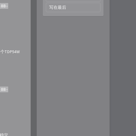
-8B-
写在最后
TDP54W
-8B-
很稳定