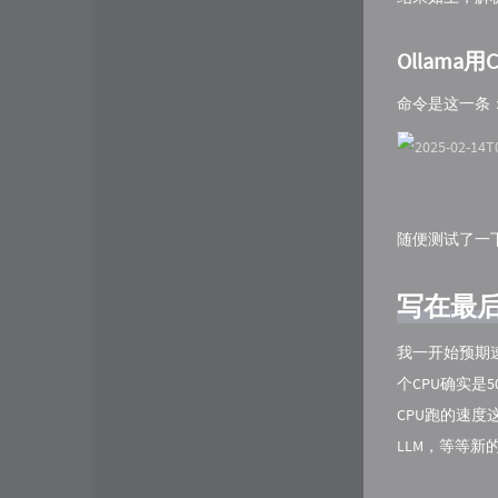
Ollama用
命令是这一条
随便测试了一
写在最
我一开始预期速
个CPU确实是
CPU跑的速度
LLM，等等新