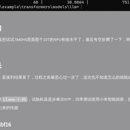
始
想试试7840HS里面那个10T的NPU有啥水平了，最近有空折腾了一下，
果
，直接列结果算了，过程之前被恶心过一次了，这次也不知道怎么的就能
是
，试验机器是步睿尔N7P，功率测试使用小米智能插座，
Llama-3-8b
出来的性能
bf16