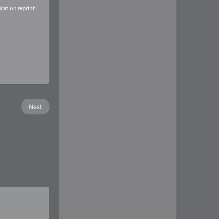
ication reprint
Next