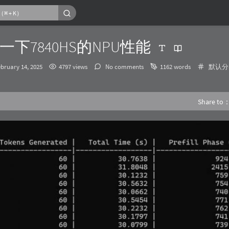
下7840HS的NPU性能
发
Catego
ebruary 14, 2025
4797 views
No comments
1162 words
默认分
布
时
间：
Share to