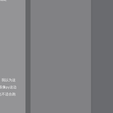
，我以为这
该像py这边
来也不适合跑