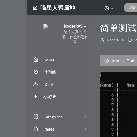
喵星人聚居地
简单测试一
ModerRAS
这个人真的很
懒， 什么都没有
Author：
ModerRAS
F
写
Home
Home
Text
时间线
nCoV
小游戏
Categories
Pages
152