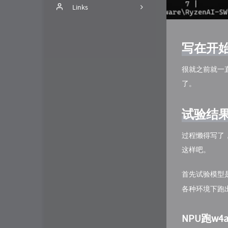
nCoV
Links
2
关于
bobo
写在开
留言板
TryCoding.Fun
时间线
ciaoly
很就之前就一直
了。
时光机
试验结
过程懒得写了
这样吧。
首先试验模型
各种环境下跑
NPU跑w4a