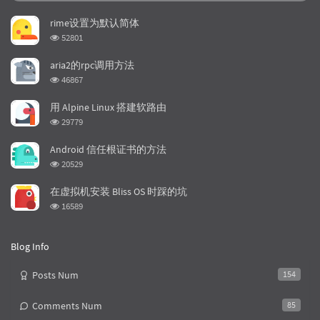
o
a
a
p
t
n
rime设置为默认简体
u
e
d
浏
52801
l
s
o
览
a
t
m
次
aria2的rpc调用方法
数:
r
c
a
浏
46867
a
o
r
览
次
r
m
t
用 Alpine Linux 搭建软路由
数:
t
m
i
浏
29779
i
e
c
览
次
c
n
l
Android 信任根证书的方法
数:
l
t
e
浏
20529
览
e
s
s
次
s
在虚拟机安装 Bliss OS 时踩的坑
数:
浏
16589
览
次
数:
Blog Info
Posts Num
154
Comments Num
85