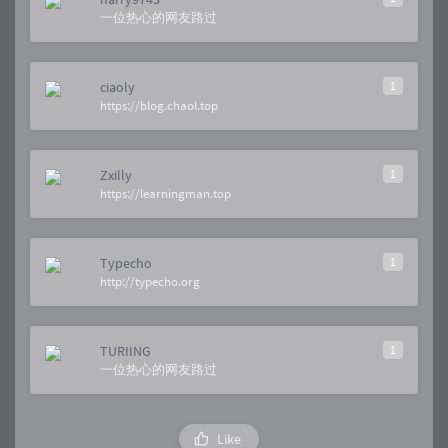
一位热心的网友路过
ciaoly
1
https://blog.chaol.top
Zxilly
1
https://learningman.top
Typecho
1
http://typecho.org
TURIING
1
一位热心的网友路过
Like