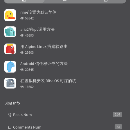
o
a
a
p
t
n
rime设置为默认简体
u
e
d
浏
52842
l
s
o
览
a
t
m
次
aria2的rpc调用方法
数:
r
c
a
浏
46893
a
o
r
览
次
r
m
t
用 Alpine Linux 搭建软路由
数:
t
m
i
浏
29803
i
e
c
览
次
c
n
l
Android 信任根证书的方法
数:
l
t
e
浏
20545
览
e
s
s
次
s
在虚拟机安装 Bliss OS 时踩的坑
数:
浏
16602
览
次
数:
Blog Info
Posts Num
154
Comments Num
85