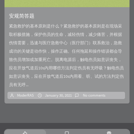
安规简答题
紧急救护的基本原则是什么？紧急救护的基本原则是在现场采
取积极措施，保护伤员的生命，减轻伤情，减少痛苦，并根据
伤情需要，迅速与医疗急救中心（医疗部门）联系救治，急救
成功的关键是动作快，操作正确。任何拖延和操作错误都会导
致伤员增加或加重死亡。脱离电源后，触电伤员如意识丧失，
应在开放气道后10s内用哪些方法判定伤员有无呼吸？触电伤员
如意识丧失，应在开放气道后10s内用看、听、试的方法判定伤
员有无呼...
ModerRAS
January 30, 2021
No comments
P
L
R