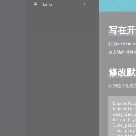
nCoV
Links
2
关于
bobo
写在开
留言板
TryCoding.Fun
时间线
ciaoly
我的Arch L
输入法的时候
时光机
修改默
我的这个配置
bopomofo.
bopomofo_
cangjie5.
default.y
luna_piny
luna_piny