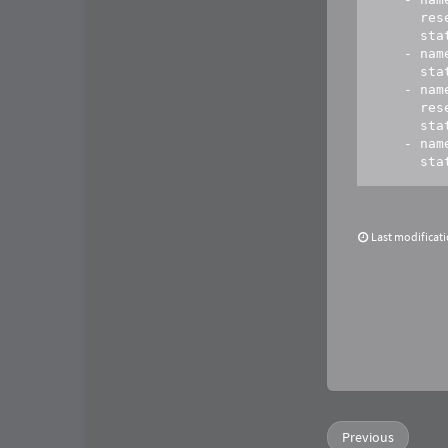
      rese
      sta
    - nam
      sta
    - nam
      rese
      sta
    - nam
      st
Last modificat
Previous