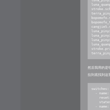
luna_piny
luna_quan
stroke.sc
terra_pin
bopomofo.
bopomofo_
cangjie5.
luna_piny
luna_piny
luna_piny
luna_quan
stroke.pr
terra_pin
然后我用的是
拉到底找到这
switches:

  - name:
    reset:
    stat
  - name: