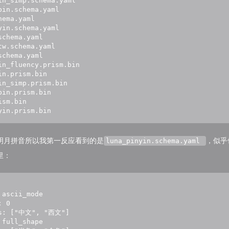
in_simp.schema.yaml  

pin.schema.yaml  

hema.yaml      

yin.schema.yaml

schema.yaml  

tw.schema.yaml  

schema.yaml  

in_fluency.prism.bin  

in.prism.bin            

in_simp.prism.bin  

pin.prism.bin        

ism.bin          

yin.prism.bin
明月拼音所以我第一反应看到的是
，似乎
luna_pinyin.schema.yaml
里：
 ascii_mode

 0

es: ["中文", "西文"]

 full_shape
