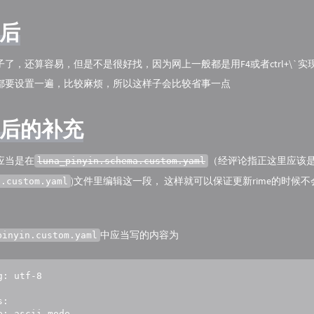
后
了，还算容易，但是不是很好找，因为网上一般都是用F4或者ctrl+\`实
都要设置一遍，比较麻烦，所以这样子会比较省事一点
后的补充
应当是在
（经评论指正这里应该
luna_pinyin.schema.custom.yaml
)文件里编辑这一段， 这样就可以保证更新rime的时候
n.custom.yaml
。
中应当写的内容为
pinyin.custom.yaml
: utf-8

:

e: ascii_mode
