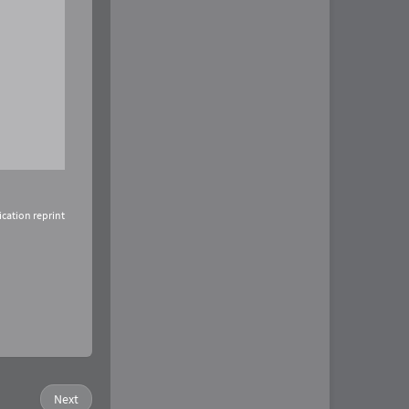
ication reprint
Next