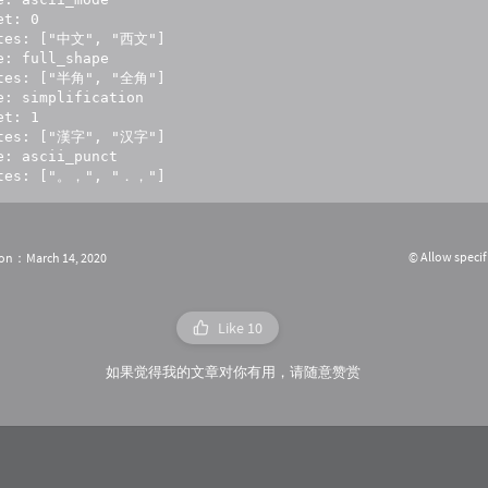
t: 0

tes: ["中文", "西文"]

e: full_shape

tes: ["半角", "全角"]

e: simplification

t: 1

tes: ["漢字", "汉字"]

e: ascii_punct

ates: ["。，", "．，"]
© Allow specif
ion：March 14, 2020
Like
10
如果觉得我的文章对你有用，请随意赞赏