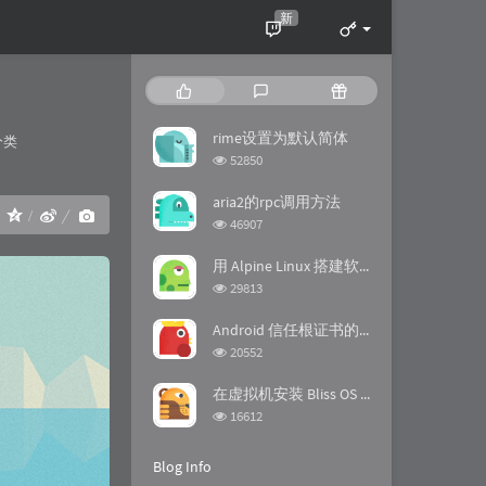
新
P
L
R
o
a
a
p
t
n
rime设置为默认简体
ries：
分类
u
e
d
浏
52850
l
s
o
览
a
次
t
m
aria2的rpc调用方法
：
数:
r
c
a
浏
46907
a
o
r
览
次
r
m
t
用 Alpine Linux 搭建软路由
数:
t
m
i
浏
29813
i
览
e
c
次
c
n
l
Android 信任根证书的方法
数:
l
t
e
浏
20552
览
e
s
s
次
s
在虚拟机安装 Bliss OS 时踩的坑
数:
浏
16612
览
次
Blog Info
数: