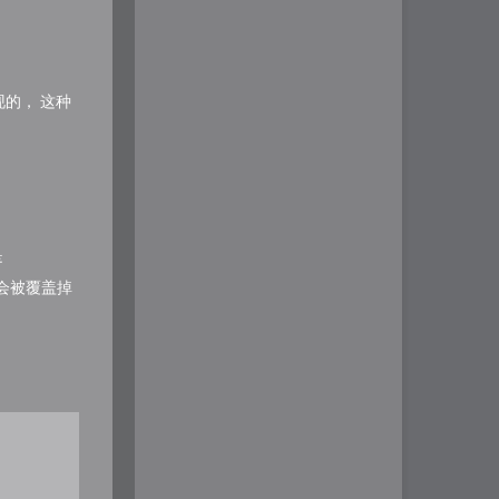
现的， 这种
是
不会被覆盖掉