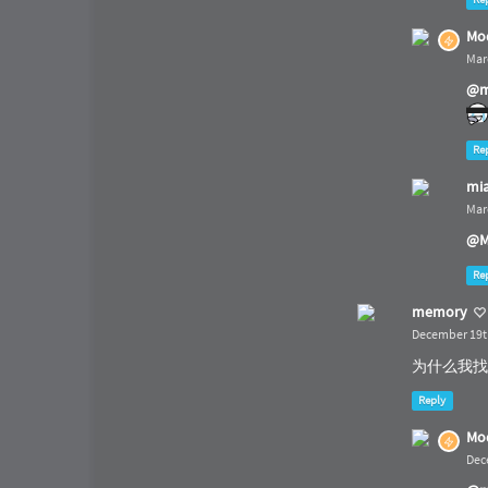
Mo
Mar
@m
Re
mi
Mar
@M
Re
memory
December 19th
为什么我找不到
Reply
Mo
Dec