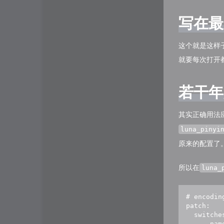
写在最
这个就是这样子
就要每次打开
若干年
其实正确用法
luna_pinyi
原来的配置了
所以在
luna_
# encoding
patch:

  switches
    - nam