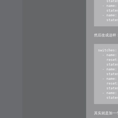
    stat
  - name:
    stat
  - name:
    stat
然后改成这样
switches:

  - name:
    reset:
    stat
  - name:
    stat
  - name:
    reset:
    stat
  - name:
    stat
其实就是加一个