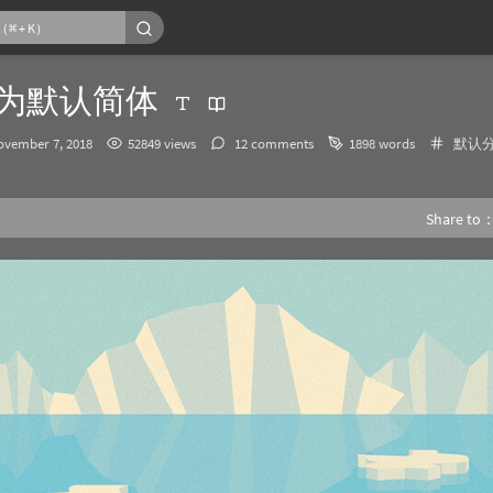
置为默认简体
发
Catego
ovember 7, 2018
52849 views
12 comments
1898 words
默认
布
时
间：
Share to