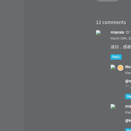
12 comments
mianxiu
March 19th, 2
成功，感
Reply
Mo
Mar
@m
￣
Re
mi
Mar
@M
Re