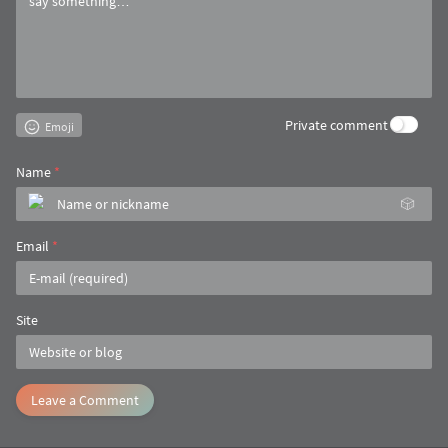
Private comment
Emoji
Name
*
🎲
Email
*
Site
Leave a Comment