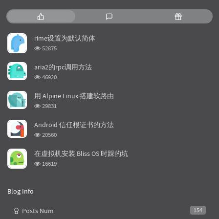
P
L
R
o
a
a
p
t
n
rime设置为默认简体
u
e
d
浏
52875
l
s
o
览
a
t
m
次
aria2的rpc调用方法
数:
r
c
a
浏
46920
a
o
r
览
次
r
m
t
用 Alpine Linux 搭建软路由
数:
t
m
i
浏
29831
i
e
c
览
次
c
n
l
Android 信任根证书的方法
数:
l
t
e
浏
20560
览
e
s
s
次
s
在虚拟机安装 Bliss OS 时踩的坑
数:
浏
16619
览
次
数:
Blog Info
Posts Num
154