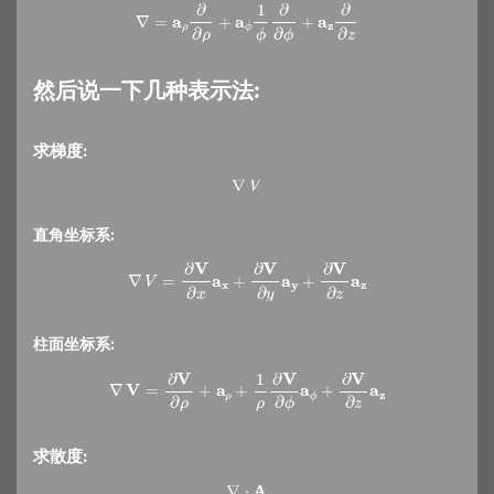
∇
=
a
ρ
∂
∂
ρ
+
a
ϕ
1
ϕ
∂
∂
ϕ
+
a
z
∂
∂
z
然后说一下几种表示法:
求梯度:
∇
V
直角坐标系:
∇
V
=
∂
V
∂
x
a
x
+
∂
V
∂
y
a
y
+
∂
V
∂
z
a
z
柱面坐标系:
∇
V
=
∂
V
∂
ρ
+
a
ρ
+
1
ρ
∂
V
∂
ϕ
a
ϕ
+
∂
V
∂
z
a
z
求散度:
∇
⋅
A