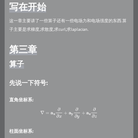
写在开始
这一章主要讲了一些算子还有一些电场力和电场强度的东西.算
子主要是求梯度,求散度,求curl,求laplacian.
第三章
算子
先说一下符号:
直角坐标系:
∇
=
a
x
∂
∂
x
+
a
y
∂
∂
y
+
a
z
∂
∂
z
柱面坐标系: