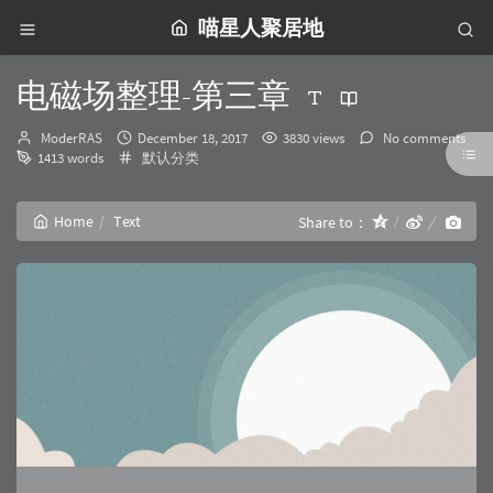
喵星人聚居地
电磁场整理-第三章
Author：
发
ModerRAS
December 18, 2017
3830 views
No comments
布
Categories：
1413 words
默认分类
时
间：
Home
Text
Share to：