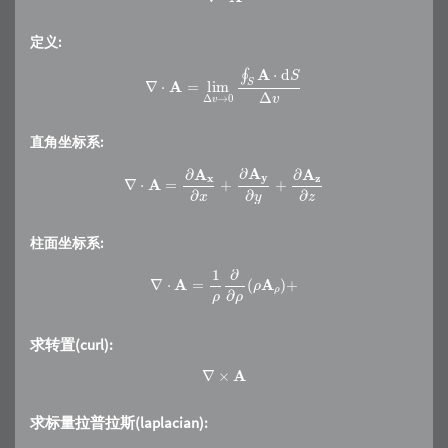
定义:
∇
⋅
A
=
lim
Δ
v
→
0
∮
S
A
⋅
d
S
Δ
v
直角坐标系:
∇
⋅
A
=
∂
A
x
∂
x
+
∂
A
y
∂
y
+
∂
A
z
∂
z
柱面坐标系:
∇
⋅
A
=
1
ρ
∂
∂
ρ
(
ρ
A
ρ
)
+
求转置(curl):
∇
×
A
求标量拉普拉斯(laplacian):