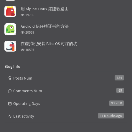
a
o
r
览
次
r
m
t
用 Alpine Linux 搭建软路由
数:
t
m
i
浏
29795
i
e
c
览
次
c
n
l
Android 信任根证书的方法
数:
l
t
e
浏
20539
览
e
s
s
次
s
在虚拟机安装 Bliss OS 时踩的坑
数:
浏
16597
览
次
数:
Blog Info
Posts Num
154
Comments Num
85
Operating Days
9 Y 76 D
Last activity
11 Mouths Ago