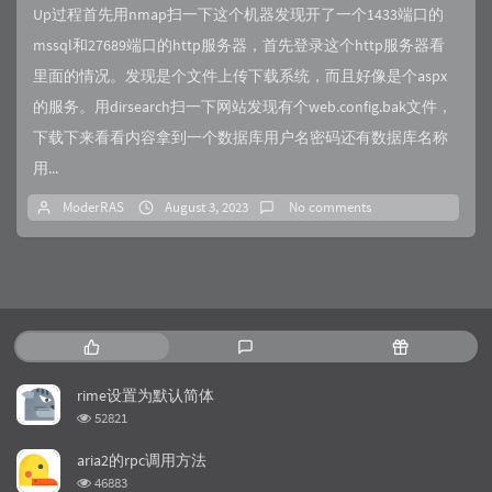
Up过程首先用nmap扫一下这个机器发现开了一个1433端口的
mssql和27689端口的http服务器，首先登录这个http服务器看
里面的情况。发现是个文件上传下载系统，而且好像是个aspx
的服务。用dirsearch扫一下网站发现有个web.config.bak文件，
下载下来看看内容拿到一个数据库用户名密码还有数据库名称
用...
ModerRAS
August 3, 2023
No comments
P
L
R
o
a
a
p
t
n
rime设置为默认简体
u
e
d
浏
52821
l
s
o
览
a
t
m
次
aria2的rpc调用方法
数:
r
c
a
浏
46883