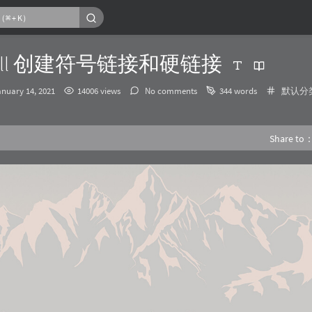
shell 创建符号链接和硬链接
发
Categor
anuary 14, 2021
14006 views
No comments
344 words
默认分
布
时
间：
Share to