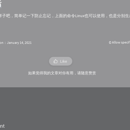
后
样子吧，简单记一下防止忘记，上面的命令Linux也可以使用，也是分别
© Allow specif
ion：January 14, 2021
Like
如果觉得我的文章对你有用，请随意赞赏
nt