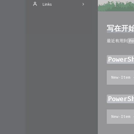
nCoV
Links
2
关于
bobo
写在开
留言板
TryCoding.Fun
时间线
ciaoly
最近有用到
Po
时光机
PowerS
New-Ite
PowerS
New-Item