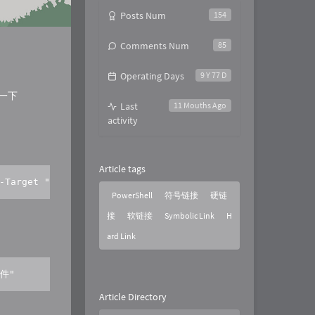
Posts Num
154
Comments Num
85
Operating Days
9 Y 77 D
一下
Last
11 Mouths Ago
activity
Article tags
" -Target "源文件或源文件夹"
PowerShell
符号链接
硬链
接
软链接
Symbolic Link
H
ard Link
文件"
Article Directory