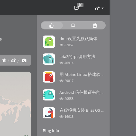
新
P
L
R
o
a
a
p
t
n
rime设置为默认简体
ies：
类
u
e
d
浏
52857
l
s
o
览
a
次
t
m
aria2的rpc调用方法
：
数:
r
c
a
浏
46914
a
o
r
览
次
r
m
t
用 Alpine Linux 搭建软路由
数:
t
m
i
浏
29817
i
览
e
c
次
c
n
l
Android 信任根证书的方法
数:
l
t
e
浏
20553
览
e
s
s
次
s
在虚拟机安装 Bliss OS 时踩的坑
数:
浏
16613
览
次
Blog Info
数: